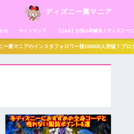
ディズニー裏マニア
わせ
サイトマップ
【Q&A】お悩み即解決！ディズニー
ー裏マニアのインスタフォロワー様150000人突破！ブ