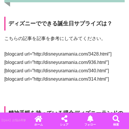
ディズニーでできる誕生日サプライズは？
こちらの記事を記事を参考にしてみてください。
[blogcard url=”http://disneyuramania.com/3428.html″]
[blogcard url=”http://disneyuramania.com/936.html″]
[blogcard url=”http://disneyuramania.com/340.html″]
[blogcard url=”http://disneyuramania.com/314.html″]
精神手帳を持っている場合ディズニーランドの
ホテルや宿泊施設で障害手帳割引を使えます
【Q&A】お悩み即解決！ディズニーに関するよくある質問＆回答まとめ
ホーム
シェア
フォロー
検索