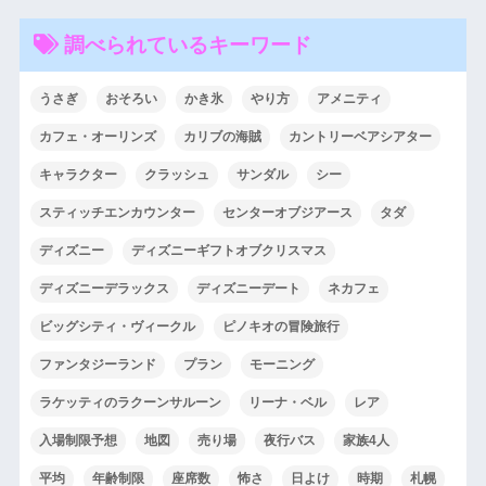
調べられているキーワード
うさぎ
おそろい
かき氷
やり方
アメニティ
カフェ・オーリンズ
カリブの海賊
カントリーベアシアター
キャラクター
クラッシュ
サンダル
シー
スティッチエンカウンター
センターオブジアース
タダ
ディズニー
ディズニーギフトオブクリスマス
ディズニーデラックス
ディズニーデート
ネカフェ
ビッグシティ・ヴィークル
ピノキオの冒険旅行
ファンタジーランド
プラン
モーニング
ラケッティのラクーンサルーン
リーナ・ベル
レア
入場制限予想
地図
売り場
夜行バス
家族4人
平均
年齢制限
座席数
怖さ
日よけ
時期
札幌