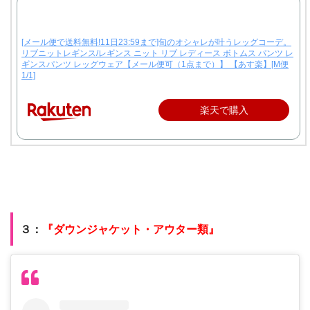
[メール便で送料無料!11日23:59まで]旬のオシャレが叶うレッグコーデ。
リブニットレギンス/レギンス ニット リブ レディース ボトムス パンツ レ
ギンスパンツ レッグウェア【メール便可（1点まで）】 【あす楽】[M便
1/1]
楽天で購入
３：
『ダウンジャケット・アウター類』