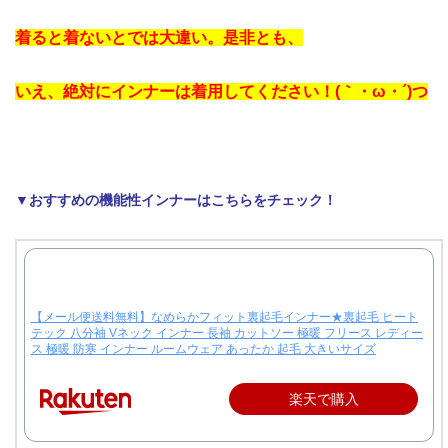
着ると着ないとでは大違い。是非とも、
いえ、絶対にインナーは着用してください！(｀・ω・´)つ
▼おすすめの機能性インナーはこちらをチェック！
【メール便送料無料】なめらかフィット裏起毛インナー★裏起毛 ヒート
テック 八分袖 Vネック インナー 長袖 カットソー 極暖 フリース レディー
ス 極暖 防寒 インナー ルームウェア あったか 起毛 大きいサイズ
楽天で購入