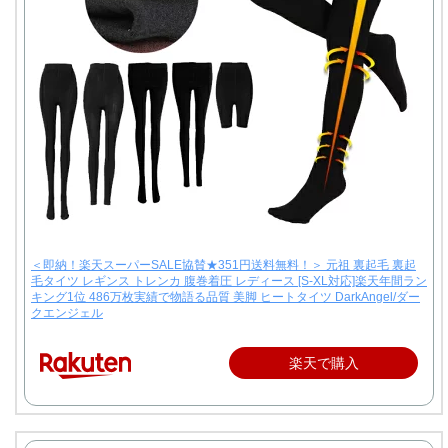
＜即納！楽天スーパーSALE協賛★351円送料無料！＞ 元祖 裏起毛 裏起
毛タイツ レギンス トレンカ 腹巻着圧 レディース [S-XL対応]楽天年間ラン
キング1位 486万枚実績で物語る品質 美脚 ヒートタイツ DarkAngel/ダー
クエンジェル
楽天で購入