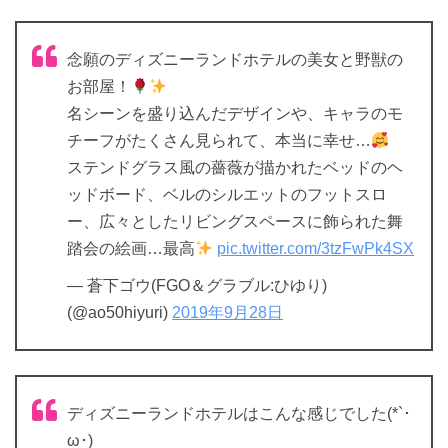
念願のディズニーランドホテルの美女と野獣の
お部屋！
名シーンを盛り込んだデザインや、キャラのモ
チーフがたくさん見られて、本当に幸せ…
ステンドグラス風の薔薇が描かれたベッドのヘ
ッドボード、ベルのシルエットのフットスロ
ー、広々としたリビングスペースに飾られた舞
踏会の絵画…最高
pic.twitter.com/3tzFwPk4SX
— 蒼下ゴウ(FGO＆グラブル:ひゆり)
(@ao50hiyuri)
2019年9月28日
ディズニーランドホテルはこんな感じでした(*`･
ω･)