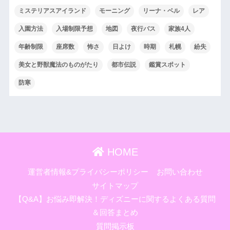
ミステリアスアイランド
モーニング
リーナ・ベル
レア
入園方法
入場制限予想
地図
夜行バス
家族4人
年齢制限
座席数
怖さ
日よけ
時期
札幌
紛失
美女と野獣魔法のものがたり
都市伝説
鑑賞スポット
防寒
HOME
運営者情報&プライバシーポリシー
お問い合わせ
サイトマップ
【Q&A】お悩み即解決！ディズニーに関するよくある質問
＆回答まとめ
質問掲示板