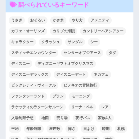
調べられているキーワード
うさぎ
おそろい
かき氷
やり方
アメニティ
カフェ・オーリンズ
カリブの海賊
カントリーベアシアター
キャラクター
クラッシュ
サンダル
シー
スティッチエンカウンター
センターオブジアース
タダ
ディズニー
ディズニーギフトオブクリスマス
ディズニーデラックス
ディズニーデート
ネカフェ
ビッグシティ・ヴィークル
ピノキオの冒険旅行
ファンタジーランド
プラン
モーニング
ラケッティのラクーンサルーン
リーナ・ベル
レア
入場制限予想
地図
売り場
夜行バス
家族4人
平均
年齢制限
座席数
怖さ
日よけ
時期
札幌