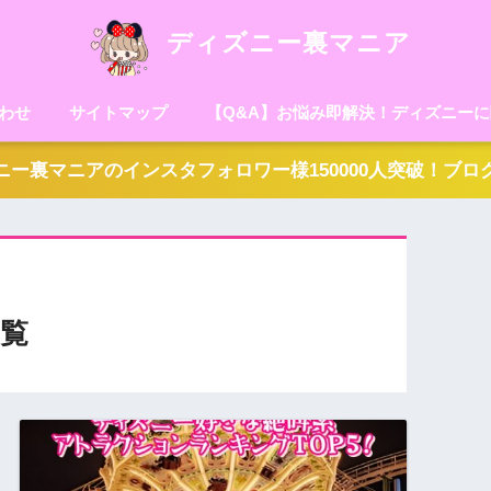
ディズニー裏マニア
わせ
サイトマップ
【Q&A】お悩み即解決！ディズニー
ー裏マニアのインスタフォロワー様150000人突破！ブ
覧