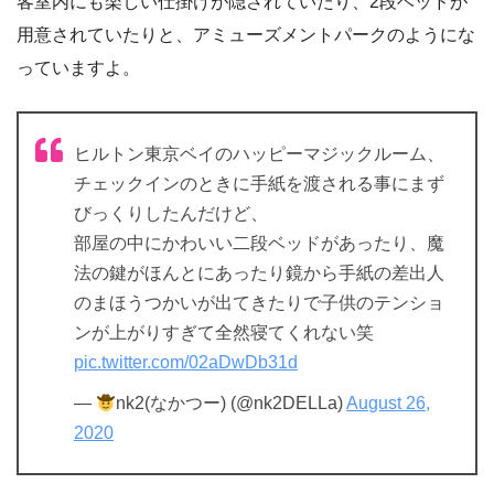
客室内にも楽しい仕掛けが隠されていたり、2段ベッドが
用意されていたりと、アミューズメントパークのようにな
っていますよ。
ヒルトン東京ベイのハッピーマジックルーム、
チェックインのときに手紙を渡される事にまず
びっくりしたんだけど、
部屋の中にかわいい二段ベッドがあったり、魔
法の鍵がほんとにあったり鏡から手紙の差出人
のまほうつかいが出てきたりで子供のテンショ
ンが上がりすぎて全然寝てくれない笑
pic.twitter.com/02aDwDb31d
—
nk2(なかつー) (@nk2DELLa)
August 26,
2020