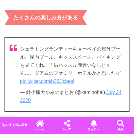
たくさんの楽しみ方がある
シェラトングランデトーキョーベイの屋外プー
ル、屋内プール、キッズスペース、バイキング
を見てくれ。子供ハッスル間違いなしじゃ
ん…。グアムのファミリーホテルかと思ったぞ
pic.twitter.com/b26JjcbesI
— 針小棒大かみのまじお (@kaminohai)
July 24,
2020
シェラトン・グランデ・トーキョーベイは、たくさんの楽
【Q&A】お悩み即解決！ディズニーに関するよくある質問＆回答まとめ
ホーム
シェア
フォロー
検索
しみ方が出来るのが特徴です。