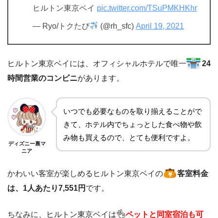
ヒルトン東京ベイ
pic.twitter.com/TSuPMKHKhr
— Ryo/トクたび
(@rh_sfc)
April 19, 2021
ヒルトン東京ベイには、オフィシャルホテルで唯一
24
時間営業のコンビニ
があります。
いつでも必要なものを取り揃えることがで
きて、ホテル内でちょっとした食べ物や飲
み物も買えるので、とても便利ですよ。
ディズニー裏マ
ニア
かわいい客室が楽しめるヒルトン東京ベイの
客室料金
は、1人あたり7,551円
です。
ちなみに、ヒルトン東京ベイは
ペットと同室宿泊も可