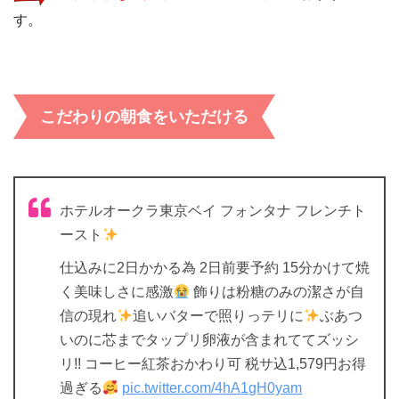
す。
こだわりの朝食をいただける
ホテルオークラ東京ベイ フォンタナ フレンチト
ースト
仕込みに2日かかる為 2日前要予約 15分かけて焼
く美味しさに感激
飾りは粉糖のみの潔さが自
信の現れ
追いバターで照りっテリに
ぶあつ
いのに芯までタップリ卵液が含まれててズッシ
リ!! コーヒー紅茶おかわり可 税サ込1,579円お得
過ぎる
pic.twitter.com/4hA1gH0yam