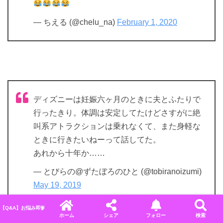
— ちえる (@chelu_na)
February 1, 2020
ディズニーは妊娠六ヶ月のときに夫とふたりで
行ったきり。体調は安定してたけどさすがに絶
叫系アトラクションは乗れなくて、また身軽な
ときに行きたいねーって話してた。
あれから十年か……
— とびらの@ずたぼろのひと (@tobiranoizumi)
May 19, 2019
【Q&A】お悩み即解決！ディズニーに関するよくある質問＆回答まとめ
ホーム
シェア
フォロー
検索