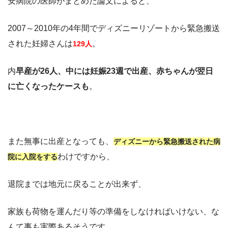
安病院の医師がまとめた論文によると、
2007～2010年の4年間でディズニーリゾートから緊急搬送
された妊婦さんは
。
129人
内
早産が26人、中には妊娠23週で出産、赤ちゃんが翌日
に亡くなったケースも
。
また無事に出産となっても、
ディズニーから緊急搬送された病
わけですから、
院に入院をする
退院までは地元に戻ることが出来ず、
家族も荷物を運んだり等の準備をしなければいけない、な
んて事も実際あるそうです。