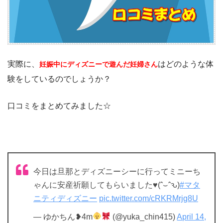
実際に、
はどのような体
妊娠中にディズニーで遊んだ妊婦さん
験をしているのでしょうか？
口コミをまとめてみました☆
今日は旦那とディズニーシーに行ってミニーち
ゃんに安産祈願してもらいました♥(ˆ⌣ˆԅ)
#マタ
ニティディズニー
pic.twitter.com/cRKRMrjg8U
— ゆかちん❥4m
(@yuka_chin415)
April 14,