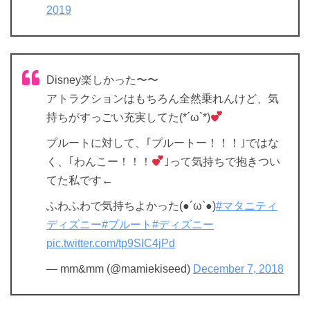
2019
Disney楽しかった〜〜
アトラクションはもちろん全然乗れんけど、気
持ちがすっごい充実してた(*´ω`*)
プルートに対して、｢プルートー！！！｣ではな
く、｢わんこー！！！
｣って気持ちで抱きつい
てた私です←
ふわふわで気持ちよかった(●´ω`●)
#マタニティ
ディズニー
#プルート
#ディズニー
pic.twitter.com/tp9SIC4jPd
— mm&mm (@mamiekiseed)
December 7, 2018