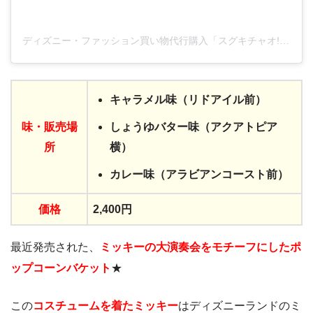
ディズニー・ファッション買い物代行購入「スグキチャオ!!」(@plussugarcom)がシェアした投稿
キャラメル味（リドアイル前）
味・
販売場
しょうゆバター味（アクアトピア
所
横）
カレー味（アラビアンコースト前）
価格
2,400円
最近発売された、
ミッキーの大演奏会をモチーフにしたポ
ップコーンバケット
★
この
コスチュームを着たミッキー
はディズニーランドのミ