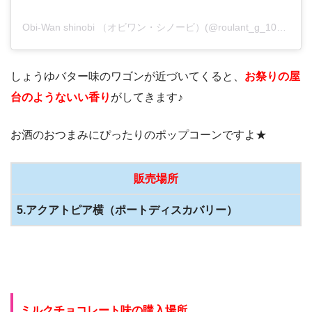
Obi-Wan shinobi （オビワン・シノービ）(@roulant_g_100)がシェアした投稿
しょうゆバター味のワゴンが近づいてくると、
お祭りの屋
台のようないい香り
がしてきます♪
お酒のおつまみにぴったりのポップコーンですよ★
販売場所
5.アクアトピア横（ポートディスカバリー）
ミルクチョコレート味の購入場所