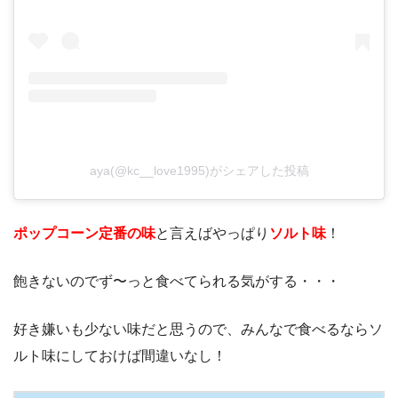
aya(@kc__love1995)がシェアした投稿
ポップコーン定番の味
と言えばやっぱり
ソルト味
！
飽きないのでず〜っと食べてられる気がする・・・
好き嫌いも少ない味だと思うので、みんなで食べるならソ
ルト味にしておけば間違いなし！