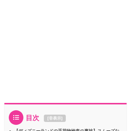
目次
[
非表示
]
【ディズニーランドの手荷物検査の裏技】スムーズな