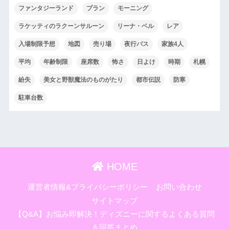
ファンタジーランド
プラン
モーニング
ラケッティのラクーンサルーン
リーナ・ベル
レア
入場制限予想
地図
売り場
夜行バス
家族4人
平均
年齢制限
座席数
怖さ
日よけ
時期
札幌
紛失
美女と野獣魔法のものがたり
都市伝説
防寒
駐車台数
HOME
運営者情報&プライバシーポリシー
お問い合わせ
サイトマップ
【Q&A】お悩み即解決！ディズニーに関するよくある質問
＆回答まとめ