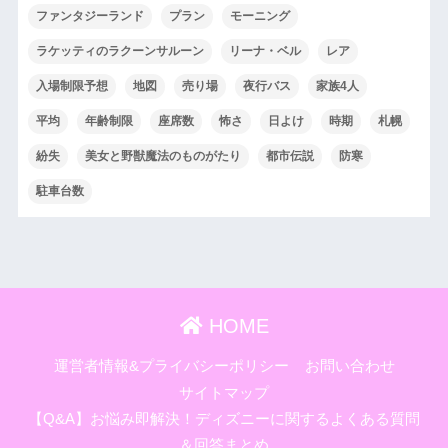
ファンタジーランド
プラン
モーニング
ラケッティのラクーンサルーン
リーナ・ベル
レア
入場制限予想
地図
売り場
夜行バス
家族4人
平均
年齢制限
座席数
怖さ
日よけ
時期
札幌
紛失
美女と野獣魔法のものがたり
都市伝説
防寒
駐車台数
HOME
運営者情報&プライバシーポリシー
お問い合わせ
サイトマップ
【Q&A】お悩み即解決！ディズニーに関するよくある質問
＆回答まとめ