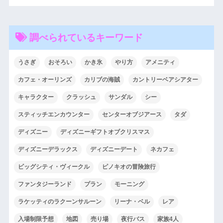
調べられているキーワード
うさぎ
おそろい
かき氷
やり方
アメニティ
カフェ・オーリンズ
カリブの海賊
カントリーベアシアター
キャラクター
クラッシュ
サンダル
シー
スティッチエンカウンター
センターオブジアース
タダ
ディズニー
ディズニーギフトオブクリスマス
ディズニーデラックス
ディズニーデート
ネカフェ
ビッグシティ・ヴィークル
ピノキオの冒険旅行
ファンタジーランド
プラン
モーニング
ラケッティのラクーンサルーン
リーナ・ベル
レア
入場制限予想
地図
売り場
夜行バス
家族4人