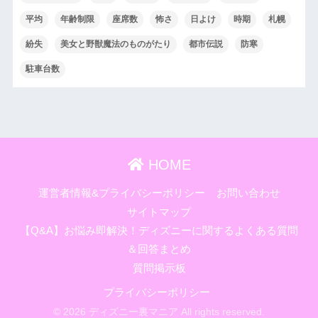
平均
年齢制限
座席数
怖さ
日よけ
時期
札幌
紛失
美女と野獣魔法のものがたり
都市伝説
防寒
駐車台数
HOME
運営者情報&プライバシーポリシー
お問い合わせ
サイトマップ
【Q&A】お悩み即解決！ディズニーに関するよくある質問
＆回答まとめ
質問掲示板
プライバシーポリシー
© 2026 ディズニー裏マニア All rights reserved.