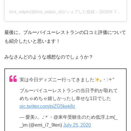
bird_wdpkr(@bird_wdpkr_d)がシェアした投稿
–
2020年 7月月18日午後10時58分PDT
最後に、ブルーバイユーレストランの口コミ評価について
も紹介したいと思います！
みなさんどのような感想なのでしょうか？
実は今日ディズニー行ってきました
｡・:＋°
ブルーバイユーレストランの当日予約が取れて
めちゃめちゃ嬉しかったし幸せな1日でした
pic.twitter.com/pjZG5kek8z
— 愛美♪。.:＊・@来年受験生のため低浮上m(_
_)m (@emi_i7_9ten)
July 25, 2020