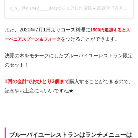
c_h_i(@disney____dcd)がシェアした投稿
–
2020年 7月月19日午前2時27分PDT
また、2020年7月1日よりコース料理に
1500円追加するとス
をつけることができます。
ーベニアスプーン＆フォーク
決闘の木をモチーフにしたブルーバイユーレストラン限定
のセット！
1回の会計でおひとり3個まで
購入することができるので、
記念やお土産にもいいですね★
ブルーバイユーレストランはランチメニューは