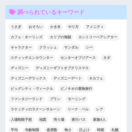
調べられているキーワード
うさぎ
おそろい
かき氷
やり方
アメニティ
カフェ・オーリンズ
カリブの海賊
カントリーベアシアター
キャラクター
クラッシュ
サンダル
シー
スティッチエンカウンター
センターオブジアース
タダ
ディズニー
ディズニーギフトオブクリスマス
ディズニーデラックス
ディズニーデート
ネカフェ
ビッグシティ・ヴィークル
ピノキオの冒険旅行
ファンタジーランド
プラン
モーニング
ラケッティのラクーンサルーン
リーナ・ベル
レア
入場制限予想
地図
売り場
夜行バス
家族4人
平均
年齢制限
座席数
怖さ
日よけ
時期
札幌