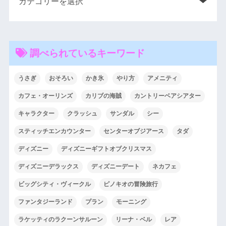
調べられているキーワード
うさぎ
おそろい
かき氷
やり方
アメニティ
カフェ・オーリンズ
カリブの海賊
カントリーベアシアター
キャラクター
クラッシュ
サンダル
シー
スティッチエンカウンター
センターオブジアース
タダ
ディズニー
ディズニーギフトオブクリスマス
ディズニーデラックス
ディズニーデート
ネカフェ
ビッグシティ・ヴィークル
ピノキオの冒険旅行
ファンタジーランド
プラン
モーニング
ラケッティのラクーンサルーン
リーナ・ベル
レア