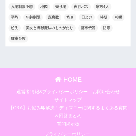
入場制限予想
地図
売り場
夜行バス
家族4人
平均
年齢制限
座席数
怖さ
日よけ
時期
札幌
紛失
美女と野獣魔法のものがたり
都市伝説
防寒
駐車台数
HOME
運営者情報&プライバシーポリシー
お問い合わせ
サイトマップ
【Q&A】お悩み即解決！ディズニーに関するよくある質問
＆回答まとめ
質問掲示板
プライバシーポリシー