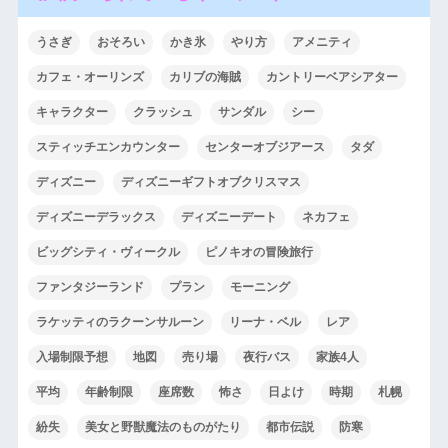
うさぎ
おそろい
かき氷
やり方
アメニティ
カフェ・オーリンズ
カリブの海賊
カントリーベアシアター
キャラクター
クラッシュ
サンダル
シー
スティッチエンカウンター
センターオブジアース
タダ
ディズニー
ディズニーギフトオブクリスマス
ディズニーデラックス
ディズニーデート
ネカフェ
ビッグシティ・ヴィークル
ピノキオの冒険旅行
ファンタジーランド
プラン
モーニング
ラケッティのラクーンサルーン
リーナ・ベル
レア
入場制限予想
地図
売り場
夜行バス
家族4人
平均
年齢制限
座席数
怖さ
日よけ
時期
札幌
紛失
美女と野獣魔法のものがたり
都市伝説
防寒