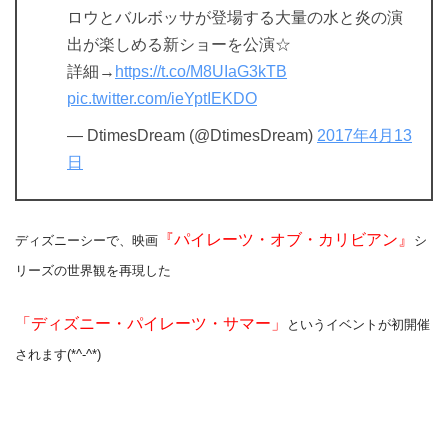
ロウとバルボッサが登場する大量の水と炎の演
出が楽しめる新ショーを公演☆
詳細→
https://t.co/M8UIaG3kTB
pic.twitter.com/ieYptIEKDO
— DtimesDream (@DtimesDream)
2017年4月13
日
『パイレーツ・オブ・カリビアン』
ディズニーシーで、映画
シ
リーズの世界観を再現した
「ディズニー・パイレーツ・サマー」
というイベントが初開催
されます(*^-^*)