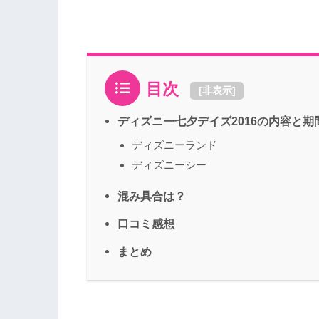
目次
[
非表示
]
ディズニー七夕デイズ2016の内容と
ディズニーランド
ディズニーシー
混み具合は？
口コミ感想
まとめ