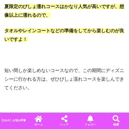
夏限定のびしょ濡れコースはかなり人気が高いですが、想
像以上に濡れるので、
タオルやレインコートなどの準備をしてから楽しむのが良
いですよ！
短い間しか楽しめないコースなので、この期間にディズニ
シーに行かれる方は、ぜひびしょ濡れコースを楽しんでき
てください。
待つ理由がわかるくらい面白いアトラクションなので、
【Q&A】お悩み即解決！ディズニーに関するよくある質問＆回答まとめ
ホーム
シェア
フォロー
検索