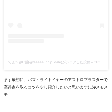
てぇ〜@D垢(@teeeee_chip_dale)がシェアした投稿
–
2020年 5月月24日午前2時44分PDT
まず最初に、バズ・ライトイヤーのアストロブラスターで
高得点を取るコツを少し紹介したいと思います( ..)φメモメ
モ