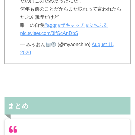
たのはこのためだったんだ…
何年も前のことだからまた取れって言われたら
たぶん無理だけど
唯一の自慢
#agqr
#ザキャッチ
#ぷちふる
pic.twitter.com/3lfGcAnDbS
— みゃおん
(@myaonchiro)
August 11,
2020
まとめ