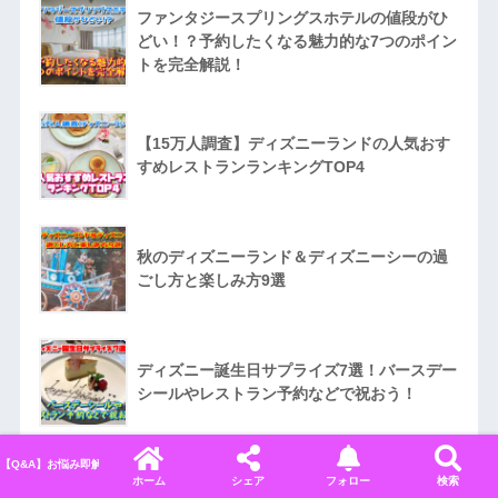
ファンタジースプリングスホテルの値段がひ
どい！？予約したくなる魅力的な7つのポイン
トを完全解説！
【15万人調査】ディズニーランドの人気おす
すめレストランランキングTOP4
秋のディズニーランド＆ディズニーシーの過
ごし方と楽しみ方9選
ディズニー誕生日サプライズ7選！バースデー
シールやレストラン予約などで祝おう！
【Q&A】お悩み即解決！ディズニーに関するよくある質問＆回答まとめ
ホーム
シェア
フォロー
検索