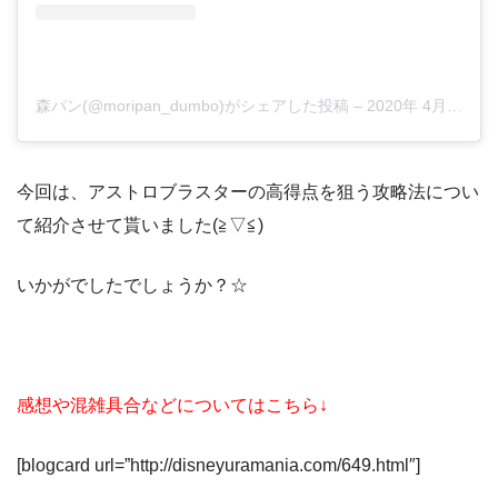
森パン(@moripan_dumbo)がシェアした投稿
–
2020年 4月月19日午前6時56分PDT
今回は、アストロブラスターの高得点を狙う攻略法につい
て紹介させて貰いました(≧▽≦)
いかがでしたでしょうか？☆
感想や混雑具合などについてはこちら↓
[blogcard url=”http://disneyuramania.com/649.html″]