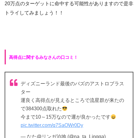
20万点のターゲットに命中する可能性がありますので是非
トライしてみましょう！！
高得点に関するみなさんの口コミ！
ディズニーランド最後のバズのアストロブラス
ター
運良く高得点が見えるところで流星群が来たの
で384300点取れた
今まで10～15万なので運が良かったです
pic.twitter.com/q7SaOWr0Dy
— なた@リンガ泊地 (@na_ta_Lingga)