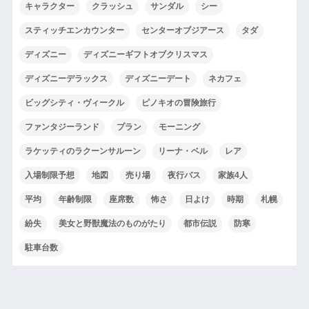
キャラクター
クラッシュ
サンダル
シー
スティッチエンカウンター
センターオブジアース
タダ
ディズニー
ディズニーギフトオブクリスマス
ディズニーデラックス
ディズニーデート
ネカフェ
ビッグシティ・ヴィークル
ピノキオの冒険旅行
ファンタジーランド
プラン
モーニング
ラケッティのラクーンサルーン
リーナ・ベル
レア
入場制限予想
地図
売り場
夜行バス
家族4人
平均
年齢制限
座席数
怖さ
日よけ
時期
札幌
紛失
美女と野獣魔法のものがたり
都市伝説
防寒
駐車台数