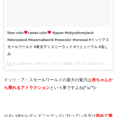
New color
cawaii color
#japan #tokyodisneyland
#disneyland #itsasmallworld #newcolor #renewal #イッツアス
モールワールド #東京ディズニーランド #リニューアル #楽し
み
T美
さん(@msm_03c)がシェアした投稿 –
2月 21, 2018 at 1:57午後 PST
イッツ・ア・スモールワールドの最大の魅力は
赤ちゃんか
ら乗れるアトラクション
という事ですよね(*’ω’*)♪
小さい頃からディズニーランドに行っている方は
初めて乗