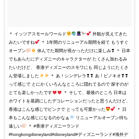
＊ イッツアスモールワールド
外観が見えてきた
みたいですね
＊ 1年間のリニューアル期間を経て もうすぐ
オープン
休んでた期間が長かっただけに楽しみ❣ ＊ 日本
でもあらたにディズニーのキャラクターが たくさん加わるみ
たいだけど、 香港ディズニーのスモワにも 同じようにたくさ
ん登場しました
＊ あ！シンデレラ❣❣ あ！ピノキオ❣❣
って感じで とにかくいろんなところに隠れてるので 探すのが
とても楽しかったです
＊ そして、最後のところ 日本は
ホワイトを基調にしたデコレーションだったと思うんだけど、
香港はこんな感じでピンクで とっても可愛かった
＊ 日
本もこんな感じになるのかなぁ
リニューアルオープン待ち
遠しい
＊ #香港ディズニーランド
#hongkongdisneyland#disneyland#ディズニーランド#海外デ