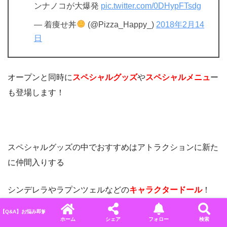
ンナノコが大爆発
pic.twitter.com/0DHypFTsdg
— 着痩せ丼
(@Pizza_Happy_)
2018年2月14
日
オープンと同時に
スペシャルグッズ
や
スペシャルメニュ
ー
も登場します！
スペシャルグッズの中でおすすめはアトラクションに新た
に仲間入りする
シンデレラやラプンツェルなどの
キャラクタードール
！
【Q&A】お悩み即解決！ディズニーに関するよくある質問＆回答まとめ
女性はもちろんですが小さなお子様にも大人気になりそう
ホーム
シェア
フォロー
検索