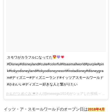
スモワがカラフルになってた
#Disney#disneyland#cute#colorful#itsasmallworld#purple#pin
k#tokyodisneyland#tokyodisneyresort#instadisney#disneygra
m#ディズニー#ディズニーランド#イッツアスモールワールド
#かわいい#ディズニー好きな人と繋がりたい
かんだつ めぐみ ❤︎
さん(@meeegu1014)がシェアした投稿 –
2月 21
イッツ・ア・スモールワールドのオープン日は
2018年4月