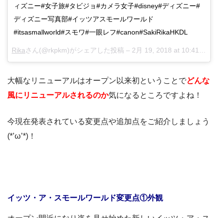
ィズニー#女子旅#タビジョ#カメラ女子#disney#ディズニー#
ディズニー写真部#イッツアスモールワールド
#itsasmallworld#スモワ#一眼レフ#canon#SakiRikaHKDL
Rika
さん(@rkpkm)がシェアした投稿 –
2月 19, 2018 at 10:41午後 PST
大幅なリニューアルはオープン以来初ということで
どんな
風にリニューアルされるのか
気になるところですよね！
今現在発表されている変更点や追加点をご紹介しましょう
(*’ω’*)！
イッツ・ア・スモールワールド変更点①外観