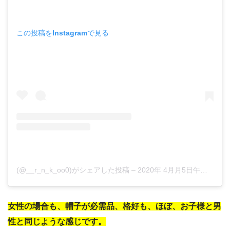
この投稿をInstagramで見る
(@__r_n_k_oo0)がシェアした投稿
–
2020年 4月月5日午前4時29分PDT
女性の場合も、帽子が必需品、格好も、ほぼ、お子様と男
性と同じような感じです。