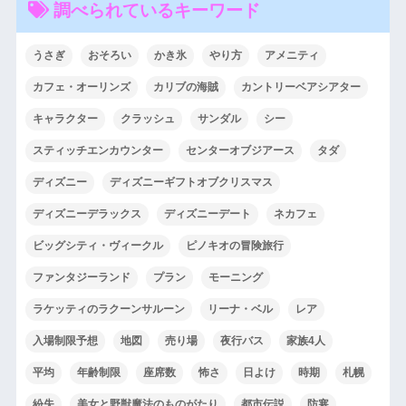
調べられているキーワード
うさぎ
おそろい
かき氷
やり方
アメニティ
カフェ・オーリンズ
カリブの海賊
カントリーベアシアター
キャラクター
クラッシュ
サンダル
シー
スティッチエンカウンター
センターオブジアース
タダ
ディズニー
ディズニーギフトオブクリスマス
ディズニーデラックス
ディズニーデート
ネカフェ
ビッグシティ・ヴィークル
ピノキオの冒険旅行
ファンタジーランド
プラン
モーニング
ラケッティのラクーンサルーン
リーナ・ベル
レア
入場制限予想
地図
売り場
夜行バス
家族4人
平均
年齢制限
座席数
怖さ
日よけ
時期
札幌
紛失
美女と野獣魔法のものがたり
都市伝説
防寒