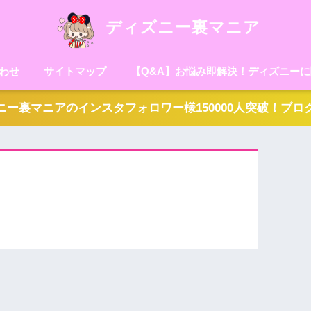
ディズニー裏マニア
わせ
サイトマップ
【Q&A】お悩み即解決！ディズニー
ー裏マニアのインスタフォロワー様150000人突破！ブ