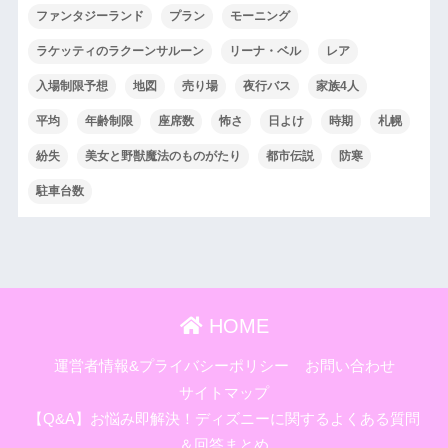
ファンタジーランド
プラン
モーニング
ラケッティのラクーンサルーン
リーナ・ベル
レア
入場制限予想
地図
売り場
夜行バス
家族4人
平均
年齢制限
座席数
怖さ
日よけ
時期
札幌
紛失
美女と野獣魔法のものがたり
都市伝説
防寒
駐車台数
HOME
運営者情報&プライバシーポリシー
お問い合わせ
サイトマップ
【Q&A】お悩み即解決！ディズニーに関するよくある質問
＆回答まとめ