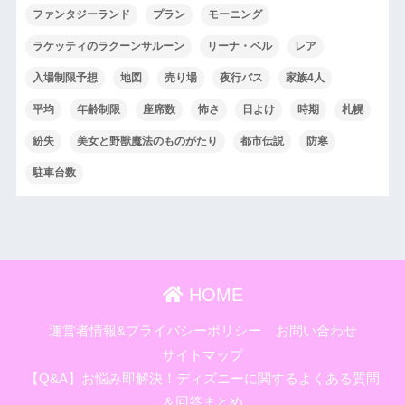
ファンタジーランド
プラン
モーニング
ラケッティのラクーンサルーン
リーナ・ベル
レア
入場制限予想
地図
売り場
夜行バス
家族4人
平均
年齢制限
座席数
怖さ
日よけ
時期
札幌
紛失
美女と野獣魔法のものがたり
都市伝説
防寒
駐車台数
HOME
運営者情報&プライバシーポリシー
お問い合わせ
サイトマップ
【Q&A】お悩み即解決！ディズニーに関するよくある質問
＆回答まとめ