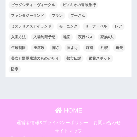
ビッグシティ・ヴィークル
ピノキオの冒険旅行
ファンタジーランド
プラン
プーさん
ミステリアスアイランド
モーニング
リーナ・ベル
レア
入園方法
入場制限予想
地図
夜行バス
家族4人
年齢制限
座席数
怖さ
日よけ
時期
札幌
紛失
美女と野獣魔法のものがたり
都市伝説
鑑賞スポット
防寒
HOME
運営者情報&プライバシーポリシー
お問い合わせ
サイトマップ