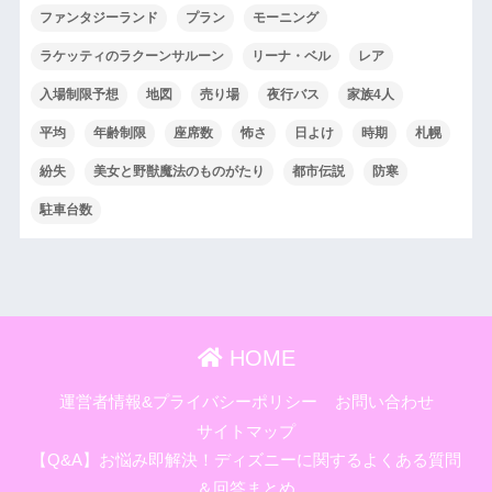
ファンタジーランド
プラン
モーニング
ラケッティのラクーンサルーン
リーナ・ベル
レア
入場制限予想
地図
売り場
夜行バス
家族4人
平均
年齢制限
座席数
怖さ
日よけ
時期
札幌
紛失
美女と野獣魔法のものがたり
都市伝説
防寒
駐車台数
HOME
運営者情報&プライバシーポリシー
お問い合わせ
サイトマップ
【Q&A】お悩み即解決！ディズニーに関するよくある質問
＆回答まとめ