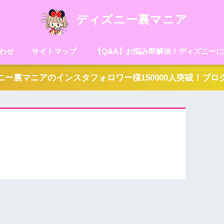
ディズニー裏マニア
わせ
サイトマップ
【Q&A】お悩み即解決！ディズニー
ー裏マニアのインスタフォロワー様150000人突破！ブ