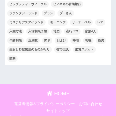
ビッグシティ・ヴィークル
ピノキオの冒険旅行
ファンタジーランド
プラン
プーさん
ミステリアスアイランド
モーニング
リーナ・ベル
レア
入園方法
入場制限予想
地図
夜行バス
家族4人
年齢制限
座席数
怖さ
日よけ
時期
札幌
紛失
美女と野獣魔法のものがたり
都市伝説
鑑賞スポット
防寒
HOME
運営者情報&プライバシーポリシー
お問い合わせ
サイトマップ