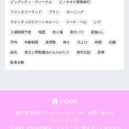
ビッグシティ・ヴィークル
ピノキオの冒険旅行
ファンタジーランド
プラン
モーニング
ラケッティのラクーンサルーン
リーナ・ベル
レア
入場制限予想
地図
売り場
夜行バス
家族4人
平均
年齢制限
座席数
怖さ
日よけ
時期
札幌
紛失
美女と野獣魔法のものがたり
都市伝説
防寒
駐車台数
HOME
運営者情報&プライバシーポリシー
お問い合わせ
サイトマップ
【Q&A】お悩み即解決！ディズニーに関するよくある質問