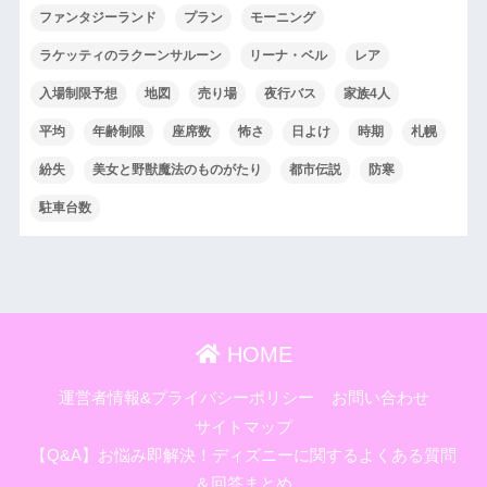
ファンタジーランド
プラン
モーニング
ラケッティのラクーンサルーン
リーナ・ベル
レア
入場制限予想
地図
売り場
夜行バス
家族4人
平均
年齢制限
座席数
怖さ
日よけ
時期
札幌
紛失
美女と野獣魔法のものがたり
都市伝説
防寒
駐車台数
HOME
運営者情報&プライバシーポリシー
お問い合わせ
サイトマップ
【Q&A】お悩み即解決！ディズニーに関するよくある質問
＆回答まとめ