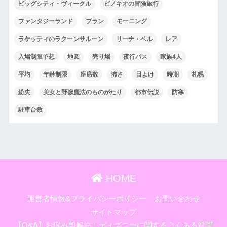
ビッグシティ・ヴィークル
ピノキオの冒険旅行
ファンタジーランド
プラン
モーニング
ラケッティのラクーンサルーン
リーナ・ベル
レア
入場制限予想
地図
売り場
夜行バス
家族4人
平均
年齢制限
座席数
怖さ
日よけ
時期
札幌
紛失
美女と野獣魔法のものがたり
都市伝説
防寒
駐車台数
HOME
運営者情報&プライバシーポリシー
お問い合わせ
サイトマップ
【Q&A】お悩み即解決！ディズニーに関するよくある質問