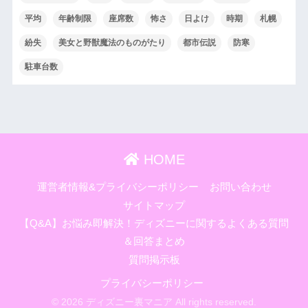
平均
年齢制限
座席数
怖さ
日よけ
時期
札幌
紛失
美女と野獣魔法のものがたり
都市伝説
防寒
駐車台数
HOME
運営者情報&プライバシーポリシー
お問い合わせ
サイトマップ
【Q&A】お悩み即解決！ディズニーに関するよくある質問
＆回答まとめ
質問掲示板
プライバシーポリシー
© 2026 ディズニー裏マニア All rights reserved.