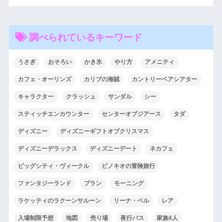
調べられているキーワード
うさぎ
おそろい
かき氷
やり方
アメニティ
カフェ・オーリンズ
カリブの海賊
カントリーベアシアター
キャラクター
クラッシュ
サンダル
シー
スティッチエンカウンター
センターオブジアース
タダ
ディズニー
ディズニーギフトオブクリスマス
ディズニーデラックス
ディズニーデート
ネカフェ
ビッグシティ・ヴィークル
ピノキオの冒険旅行
ファンタジーランド
プラン
モーニング
ラケッティのラクーンサルーン
リーナ・ベル
レア
入場制限予想
地図
売り場
夜行バス
家族4人