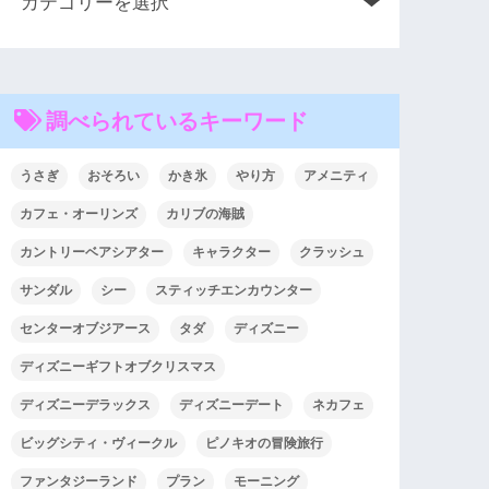
調べられているキーワード
うさぎ
おそろい
かき氷
やり方
アメニティ
カフェ・オーリンズ
カリブの海賊
カントリーベアシアター
キャラクター
クラッシュ
サンダル
シー
スティッチエンカウンター
センターオブジアース
タダ
ディズニー
ディズニーギフトオブクリスマス
ディズニーデラックス
ディズニーデート
ネカフェ
ビッグシティ・ヴィークル
ピノキオの冒険旅行
ファンタジーランド
プラン
モーニング