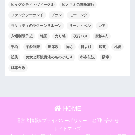
ビッグシティ・ヴィークル
ピノキオの冒険旅行
ファンタジーランド
プラン
モーニング
ラケッティのラクーンサルーン
リーナ・ベル
レア
入場制限予想
地図
売り場
夜行バス
家族4人
平均
年齢制限
座席数
怖さ
日よけ
時期
札幌
紛失
美女と野獣魔法のものがたり
都市伝説
防寒
駐車台数
HOME
運営者情報&プライバシーポリシー
お問い合わせ
サイトマップ