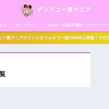
ディズニー裏マニア
わせ
サイトマップ
【Q&A】お悩み即解決！ディズニー
ー裏マニアのインスタフォロワー様150000人突破！ブ
覧