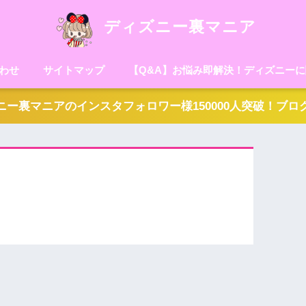
ディズニー裏マニア
わせ
サイトマップ
【Q&A】お悩み即解決！ディズニー
ー裏マニアのインスタフォロワー様150000人突破！ブ