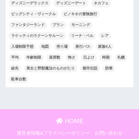
ディズニーデラックス
ディズニーデート
ネカフェ
ビッグシティ・ヴィークル
ピノキオの冒険旅行
ファンタジーランド
プラン
モーニング
ラケッティのラクーンサルーン
リーナ・ベル
レア
入場制限予想
地図
売り場
夜行バス
家族4人
平均
年齢制限
座席数
怖さ
日よけ
時期
札幌
紛失
美女と野獣魔法のものがたり
都市伝説
防寒
駐車台数
HOME
運営者情報&プライバシーポリシー
お問い合わせ