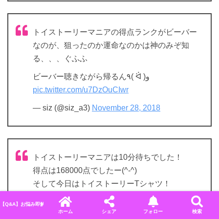
トイストーリーマニアの得点ランクがビーバー
なのが、狙ったのか運命なのかは神のみぞ知
る、、、ぐふふ
ビーバー聴きながら帰るん٩( ᐛ )و
pic.twitter.com/u7DzOuCIwr
— siz (@siz_a3)
November 28, 2018
トイストーリーマニアは10分待ちでした！
得点は168000点でしたー(^-^)
そして今日はトイストーリーTシャツ！
今からタワテラ！
#東京ディズニーシー
#東京デ
【Q&A】お悩み即解決！ディズニーに関するよくある質問＆回答まとめ
ィズニーリゾート
#ディズニーシー
#ディズニー
#
ホーム
シェア
フォロー
検索