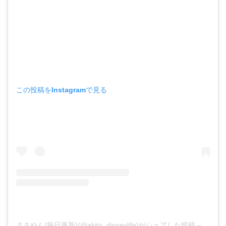
この投稿をInstagramで見る
ささやん(毎日更新)(@akito_disneylife)がシェアした投稿
–
2020