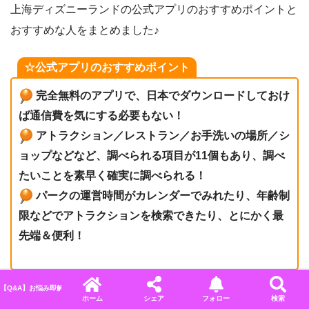
上海ディズニーランドの公式アプリのおすすめポイントと
おすすめな人をまとめました♪
☆公式アプリのおすすめポイント
完全無料のアプリで、日本でダウンロードしておけ
ば通信費を気にする必要もない！
アトラクション／レストラン／お手洗いの場所／シ
ョップなどなど、調べられる項目が11個もあり、調べ
たいことを素早く確実に調べられる！
パークの運営時間がカレンダーでみれたり、年齢制
限などでアトラクションを検索できたり、とにかく最
先端＆便利！
上海ディズニーランドの公式アプリは、
TDRの公式アプリ
【Q&A】お悩み即解決！ディズニーに関するよくある質問＆回答まとめ
ホーム
シェア
フォロー
検索
より圧倒的に最先端！