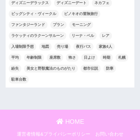
ディズニーデラックス
ディズニーデート
ネカフェ
ビッグシティ・ヴィークル
ピノキオの冒険旅行
ファンタジーランド
プラン
モーニング
ラケッティのラクーンサルーン
リーナ・ベル
レア
入場制限予想
地図
売り場
夜行バス
家族4人
平均
年齢制限
座席数
怖さ
日よけ
時期
札幌
紛失
美女と野獣魔法のものがたり
都市伝説
防寒
駐車台数
HOME
運営者情報&プライバシーポリシー
お問い合わせ