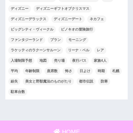
ディズニー
ディズニーギフトオブクリスマス
ディズニーデラックス
ディズニーデート
ネカフェ
ビッグシティ・ヴィークル
ピノキオの冒険旅行
ファンタジーランド
プラン
モーニング
ラケッティのラクーンサルーン
リーナ・ベル
レア
入場制限予想
地図
売り場
夜行バス
家族4人
平均
年齢制限
座席数
怖さ
日よけ
時期
札幌
紛失
美女と野獣魔法のものがたり
都市伝説
防寒
駐車台数
HOME