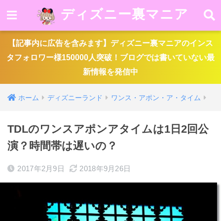
ディズニー裏マニア
【記事内に広告を含みます】ディズニー裏マニアのインス
タフォロワー様150000人突破！ブログでは書いていない最
新情報を発信中
ホーム
ディズニーランド
ワンス・アポン・ア・タイム
TDLのワンスアポンアタイムは1日2回公
演？時間帯は遅いの？
2017年2月9日
2018年9月26日