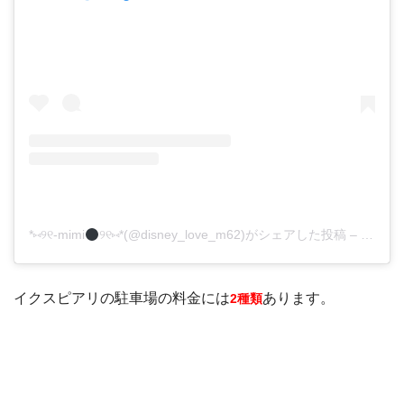
*⑅୨୧-mimi
୨୧⑅*(@disney_love_m62)がシェアした投稿
–
2020
イクスピアリの駐車場の料金には
あります。
2種類