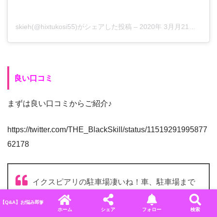
skieh(@hixtukosi55)がシェアした投稿
–
2020年 3月月21日午前4時38分PDT
良い口コミ
まずは良い口コミからご紹介♪
https://twitter.com/THE_BlackSkill/status/11519291995877
62178
イクスピアリの駐車場凄いね！車、駐車場まで
入れてくれるのねw
【Q&A】お悩み即解決！ディズニーに関するよくある質問＆回答まとめ
ホーム
シェア
フォロー
検索
— キャットフード (@nekochanmofufu)
October