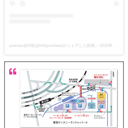
yoshiwo@D垢(@440yoshiwo)がシェアした投稿
–
2020年 3月月22日午前12時11分PDT