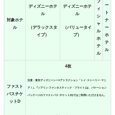
フ
ー
ディズニーホテ
ディズニーホテ
ィ
ト
ル
ル
シ
対象ホテ
ナ
ャ
ル
（デラックスタ
（バリュータイ
ー
ル
イプ）
プ）
ホ
ホ
テ
テ
ル
ル
4枚
注意：東京ディズニーシー®アトラクション「トイ･ストーリー･マニ
ファスト
ア！｣、｢ソアリン:ファンタスティック・フライト｣は、バケーション
パスチケ
パッケージのファストパス･チケット(D)ではご利用いただけません。
ットD