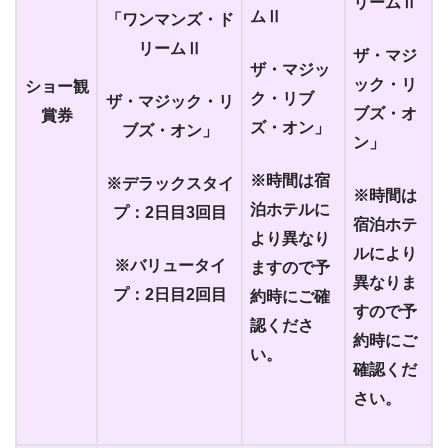
リームⅡ
ムⅡ
「ワンマンズ・ド
リームⅡ
ザ・マジ
ザ・マジッ
ック・リ
ショー観
ク・リブ
ザ・マジック・リ
ブズ・オ
賞券
ズ・オン」
ブズ・オン」
ン」
※時間は宿
※デラックスタイ
※時間は
泊ホテルに
プ：2日目3回目
宿泊ホテ
より異なり
ルにより
※バリュータイ
ますので予
異なりま
プ：2日目2回目
約時にご確
すので予
認くださ
約時にご
い。
確認くだ
さい。