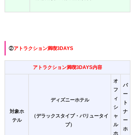
②
アトラクション満喫3DAYS
アトラクション満喫3DAYS内容
オ
パ
フ
ー
ィ
ディズニーホテル
ト
シ
対象ホ
ナ
（デラックスタイプ・バリュータイ
ャ
テル
ー
プ）
ル
ホ
ホ