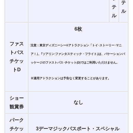
テ
テ
ル
ル
6枚
ファス
注意：東京ディズニーシー®アトラクション「トイ･ストーリー･マニ
トパス
ア！｣、｢ソアリン:ファンタスティック・フライト｣は、バケーションパ
チケッ
ッケージのファストパス･チケット(D)ではご利用いただけません。
トD
※適用アトラクションは予告なく変更することがあります。
ショー
なし
観賞券
パーク
チケッ
3デーマジックパスポート・スペシャル